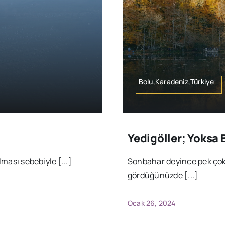
Bolu,Karadeniz,Türkiye
a
Yedigöller; Yoksa 
lması sebebiyle [...]
Sonbahar deyince pek çok 
gördüğünüzde [...]
Ocak 26, 2024