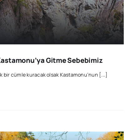
Kastamonu’ya Gitme Sebebimiz
tek bir cümle kuracak olsak Kastamonu’nun [...]